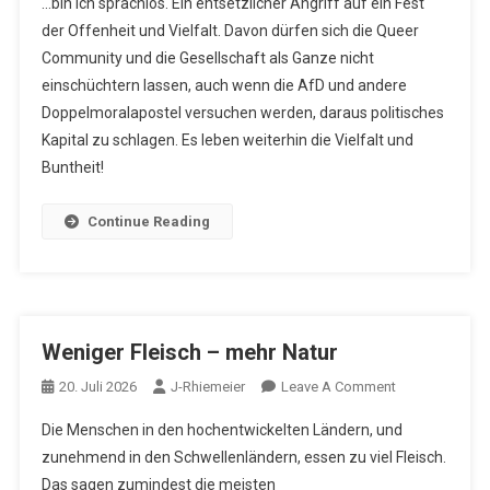
…bin ich sprachlos. Ein entsetzlicher Angriff auf ein Fest
CSD-
der Offenheit und Vielfalt. Davon dürfen sich die Queer
Anschlag
Community und die Gesellschaft als Ganze nicht
Vorgestern
einschüchtern lassen, auch wenn die AfD und andere
Doppelmoralapostel versuchen werden, daraus politisches
Kapital zu schlagen. Es leben weiterhin die Vielfalt und
Buntheit!
Continue Reading
Weniger Fleisch – mehr Natur
On
20. Juli 2026
J-Rhiemeier
Leave A Comment
Weniger
Die Menschen in den hochentwickelten Ländern, und
Fleisch
zunehmend in den Schwellenländern, essen zu viel Fleisch.
–
Das sagen zumindest die meisten
Mehr