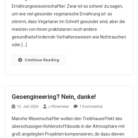
Ernährungswissenschaftler. Zwar ist es schwer zu sagen,
Natur
um wie viel gesünder vegetarische Ernährung ist: es
stimmt, dass Vegetarier im Schnitt gesünder sind, aber die
meisten von ihnen praktizieren noch andere
gesundheitsfördernde Verhaltensweisen wie Nichtrauchen
oder […]
Continue Reading
Geoengineering? Nein, danke!
Zu
13. Juli 2026
J-Rhiemeier
1 Kommentar
Geoengineering?
Manche Wissenschaftler wollen den Treibhauseffekt des
Nein,
überschüssigen Kohlenstoffdioxids in der Atmosphäre mit
Danke!
groß angelegten Projekten kompensieren, de dazu dienen