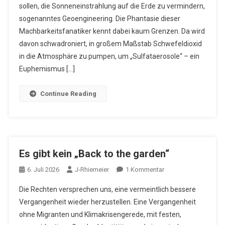
sollen, die Sonneneinstrahlung auf die Erde zu vermindern,
sogenanntes Geoengineering. Die Phantasie dieser
Machbarkeitsfanatiker kennt dabei kaum Grenzen. Da wird
davon schwadroniert, in großem Maßstab Schwefeldioxid
in die Atmosphäre zu pumpen, um „Sulfataerosole“ – ein
Euphemismus […]
Continue Reading
Es gibt kein „Back to the garden“
Zu
6. Juli 2026
J-Rhiemeier
1 Kommentar
Es
Die Rechten versprechen uns, eine vermeintlich bessere
Gibt
Vergangenheit wieder herzustellen. Eine Vergangenheit
Kein
ohne Migranten und Klimakrisengerede, mit festen,
„Back