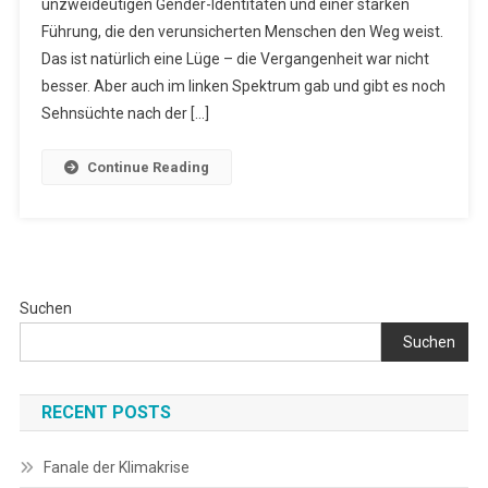
unzweideutigen Gender-Identitäten und einer starken
To
The
Führung, die den verunsicherten Menschen den Weg weist.
Garden“
Das ist natürlich eine Lüge – die Vergangenheit war nicht
besser. Aber auch im linken Spektrum gab und gibt es noch
Sehnsüchte nach der […]
Continue Reading
Suchen
Suchen
RECENT POSTS
Fanale der Klimakrise