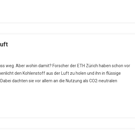
uft
lenstoff-
uss weg. Aber wohin damit? Forscher der ETH Zürich haben schon vor
stoff
nlicht den Kohlenstoff aus der Luft zu holen und ihn in flüssige
Dabei dachten sie vor allem an die Nutzung als CO2-neutralen
t