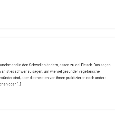
niger
unehmend in den Schwellenländern, essen zu viel Fleisch. Das sagen
isch
ar ist es schwer zu sagen, um wie viel gesünder vegetarische
gesünder sind, aber die meisten von ihnen praktizieren noch andere
hr
chen oder […]
tur