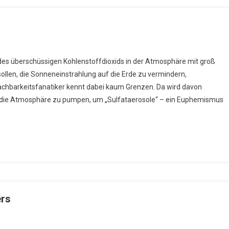
ineering?
es überschüssigen Kohlenstoffdioxids in der Atmosphäre mit groß
llen, die Sonneneinstrahlung auf die Erde zu vermindern,
achbarkeitsfanatiker kennt dabei kaum Grenzen. Da wird davon
n die Atmosphäre zu pumpen, um „Sulfataerosole“ – ein Euphemismus
ers
n
egen