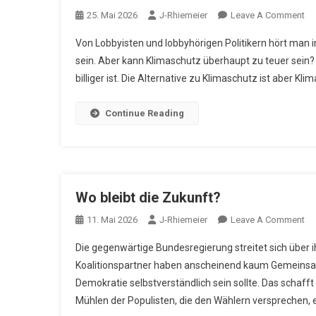
On
25. Mai 2026
J-Rhiemeier
Leave A Comment
Kl
Von Lobbyisten und lobbyhörigen Politikern hört man i
Ka
sein. Aber kann Klimaschutz überhaupt zu teuer sein? E
Ni
billiger ist. Die Alternative zu Klimaschutz ist aber Klim
Zu
Te
Sei
Continue Reading
Wo bleibt die Zukunft?
On
11. Mai 2026
J-Rhiemeier
Leave A Comment
W
Die gegenwärtige Bundesregierung streitet sich über 
Ble
Koalitionspartner haben anscheinend kaum Gemeinsam
Di
Demokratie selbstverständlich sein sollte. Das schafft
Zu
Mühlen der Populisten, die den Wählern versprechen, e