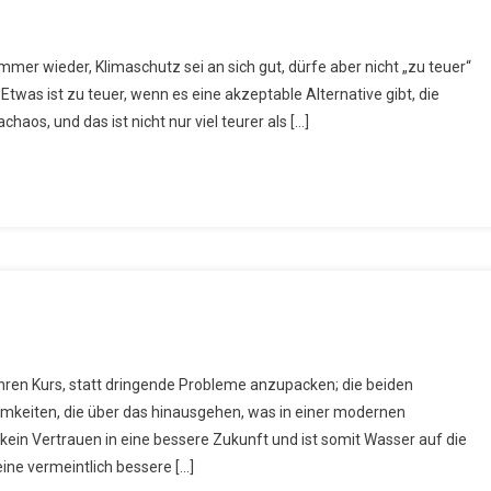
imaschutz
mmer wieder, Klimaschutz sei an sich gut, dürfe aber nicht „zu teuer“
nn
twas ist zu teuer, wenn es eine akzeptable Alternative gibt, die
cht
achaos, und das ist nicht nur viel teurer als […]
uer
n!
o
ihren Kurs, statt dringende Probleme anzupacken; die beiden
ibt
keiten, die über das hinausgehen, was in einer modernen
e
 kein Vertrauen in eine bessere Zukunft und ist somit Wasser auf die
kunft?
ine vermeintlich bessere […]