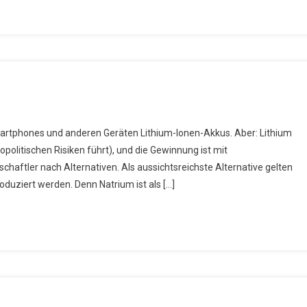
rium
martphones und anderen Geräten Lithium-Ionen-Akkus. Aber: Lithium
tt
opolitischen Risiken führt), und die Gewinnung ist mit
hium
aftler nach Alternativen. Als aussichtsreichste Alternative gelten
roduziert werden. Denn Natrium ist als […]