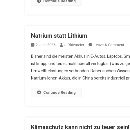
Continue Reading
Natrium statt Lithium
On
2. Juni 2026
J-Rhiemeier
Leave A Comment
Nat
Bisher sind die meisten Akkus in E-Autos, Laptops, S
Sta
ist knapp und teuer, nicht überall verfügbar (was zu ge
Lit
Umweltbelastungen verbunden. Daher suchen Wissensch
Natrium-Ionen-Akkus, die in China bereits industriell p
Continue Reading
Klimaschutz kann nicht zu teuer sein!