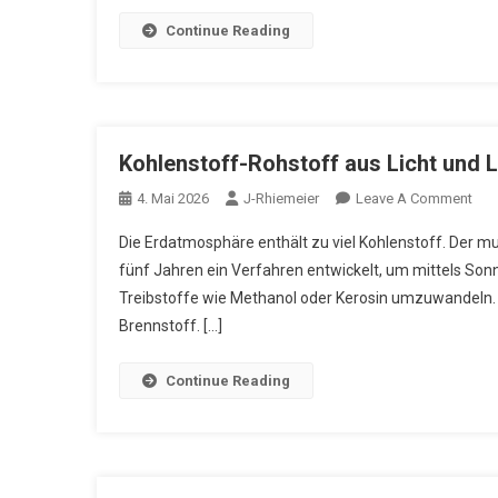
Continue Reading
Kohlenstoff-Rohstoff aus Licht und L
On
4. Mai 2026
J-Rhiemeier
Leave A Comment
Koh
Die Erdatmosphäre enthält zu viel Kohlenstoff. Der m
Roh
fünf Jahren ein Verfahren entwickelt, um mittels Sonne
Aus
Treibstoffe wie Methanol oder Kerosin umzuwandeln. 
Lich
Brennstoff. […]
Und
Luft
Continue Reading