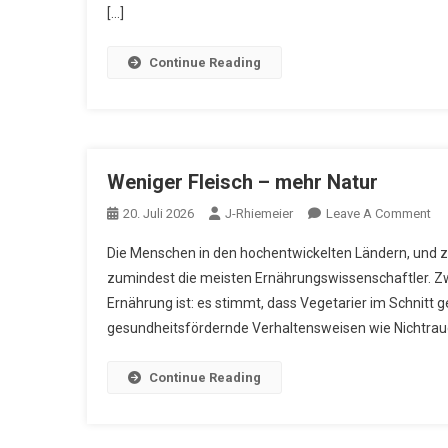
[…]
Continue Reading
Weniger Fleisch – mehr Natur
On
20. Juli 2026
J-Rhiemeier
Leave A Comment
We
Die Menschen in den hochentwickelten Ländern, und z
Fle
zumindest die meisten Ernährungswissenschaftler. Zw
–
Ernährung ist: es stimmt, dass Vegetarier im Schnitt 
Me
gesundheitsfördernde Verhaltensweisen wie Nichtrau
Na
Continue Reading