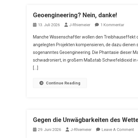
Geoengineering? Nein, danke!
Zu
13. Juli 2026
J-Rhiemeier
1 Kommentar
Geoeng
Manche Wissenschaftler wollen den Treibhauseffekt d
Nein,
angelegten Projekten kompensieren, de dazu dienen so
Danke!
sogenanntes Geoengineering. Die Phantasie dieser M
schwadroniert, in großem Maßstab Schwefeldioxid i
[…]
Continue Reading
Gegen die Unwägbarkeiten des Wett
O
29. Juni 2026
J-Rhiemeier
Leave A Comment
G