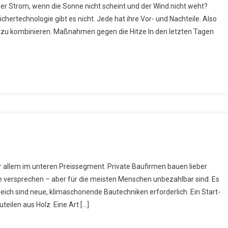
r Strom, wenn die Sonne nicht scheint und der Wind nicht weht?
e
hertechnologie gibt es nicht. Jede hat ihre Vor- und Nachteile. Also
wägbarkeiten
n zu kombinieren. Maßnahmen gegen die Hitze In den letzten Tagen
es
tters
z-
 allem im unteren Preissegment. Private Baufirmen bauen lieber
tte“
versprechen – aber für die meisten Menschen unbezahlbar sind. Es
gen
ich sind neue, klimaschonende Bautechniken erforderlich. Ein Start-
hnungsnot
teilen aus Holz. Eine Art […]