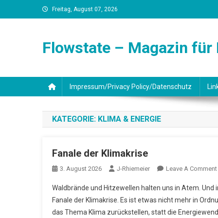
Skip
Freitag, August 07, 2026
to
content
Flowstate – Magazin für
Impressum/Privacy Policy/Datenschutz
Lin
KATEGORIE:
KLIMA & ENERGIE
Fanale der Klimakrise
3. August 2026
J-Rhiemeier
Leave A Comment
Waldbrände und Hitzewellen halten uns in Atem. Und im
Fanale der Klimakrise. Es ist etwas nicht mehr in Ordn
das Thema Klima zurückstellen, statt die Energiewende 