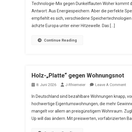
Technologie-Mix gegen Dunkelflauten Woher kommt de
Di
Antwort: Aus Energiespeichern. Aber die perfekte Speic
Un
empfiehlt es sich, verschiedene Speichertechnologie
D
ächzte Europa unter einer Hitzewelle. Das […]
We
Continue Reading
Holz-„Platte“ gegen Wohnungsnot
On
8. Juni 2026
J-Rhiemeier
Leave A Comment
Hol
In Deutschland sind bezahlbare Wohnungen knapp, vor
„Pla
hochwertige Eigentumswohnungen, die mehr Gewinne 
Ge
mangelt vor allem an preisgünstigem Wohnraum. Zugle
Wo
Up will das ändern. Mit preiswerten, vorfabrizierten Bau