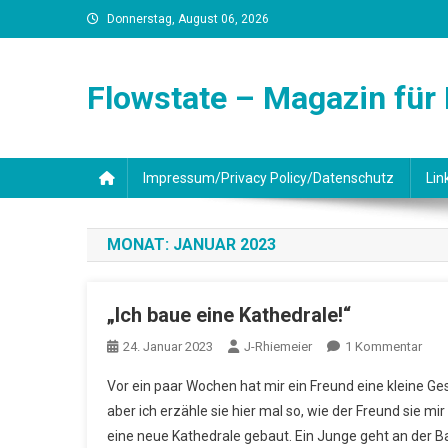
Skip
Donnerstag, August 06, 2026
to
content
Flowstate – Magazin für
Impressum/Privacy Policy/Datenschutz
Lin
MONAT:
JANUAR 2023
„Ich baue eine Kathedrale!“
Zu
24. Januar 2023
J-Rhiemeier
1 Kommentar
„Ich
Vor ein paar Wochen hat mir ein Freund eine kleine Ge
Bau
aber ich erzähle sie hier mal so, wie der Freund sie mir
Eine
eine neue Kathedrale gebaut. Ein Junge geht an der Bau
Kath