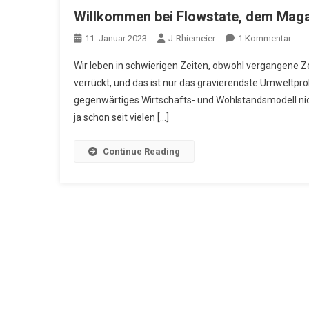
Willkommen bei Flowstate, dem Magaz
Zu
11. Januar 2023
J-Rhiemeier
1 Kommentar
Wil
Wir leben in schwierigen Zeiten, obwohl vergangene Zei
Bei
verrückt, und das ist nur das gravierendste Umweltpro
Flow
gegenwärtiges Wirtschafts- und Wohlstandsmodell nich
Dem
ja schon seit vielen […]
Mag
Für
Leb
Continue Reading
Und
Zuku