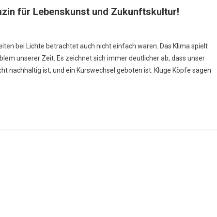
in für Lebenskunst und Zukunftskultur!
lkommen
ten bei Lichte betrachtet auch nicht einfach waren. Das Klima spielt
blem unserer Zeit. Es zeichnet sich immer deutlicher ab, dass unser
state,
t nachhaltig ist, und ein Kurswechsel geboten ist. Kluge Köpfe sagen
azin
enskunst
nftskultur!