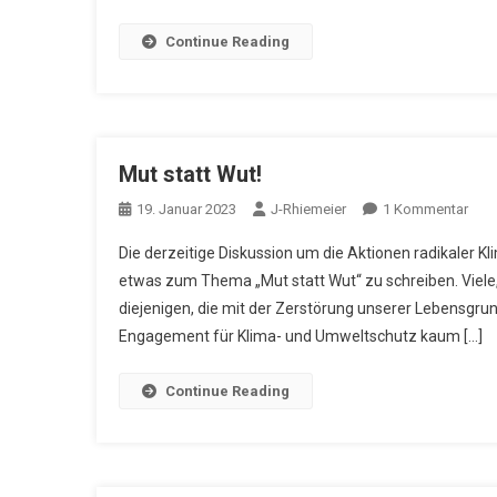
Continue Reading
Mut statt Wut!
Zu
19. Januar 2023
J-Rhiemeier
1 Kommentar
Mut
Die derzeitige Diskussion um die Aktionen radikaler Kli
Statt
etwas zum Thema „Mut statt Wut“ zu schreiben. Viele
Wut!
diejenigen, die mit der Zerstörung unserer Lebensgrund
Engagement für Klima- und Umweltschutz kaum […]
Continue Reading