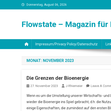
Skip
Donnerstag, August 06, 2026
to
content
Flowstate – Magazin für
Impressum/Privacy Policy/Datenschutz
Lin
MONAT:
NOVEMBER 2023
Die Grenzen der Bioenergie
27. November 2023
J-Rhiemeier
Leave A Com
Wenn es um die Umstellung unserer Wirtschafts- und 
wieder die Bioenergie ins Spiel gebracht, d.h. die Nut
einige Eigenschaften, die zumindest auf den ersten Blic