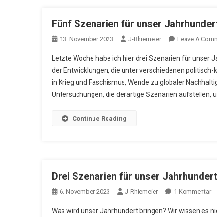
Fünf Szenarien für unser Jahrhunder
13. November 2023
J-Rhiemeier
Leave A Com
Letzte Woche habe ich hier drei Szenarien für unser 
der Entwicklungen, die unter verschiedenen politisch-
in Krieg und Faschismus, Wende zu globaler Nachhalti
Untersuchungen, die derartige Szenarien aufstellen,
Continue Reading
Drei Szenarien für unser Jahrhundert
Z
6. November 2023
J-Rhiemeier
1 Kommentar
Dr
Was wird unser Jahrhundert bringen? Wir wissen es nic
Sz