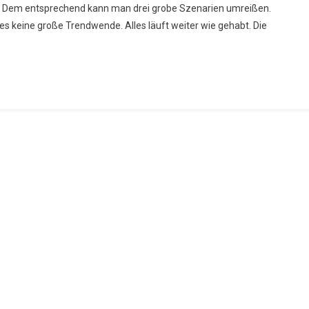
n. Dem entsprechend kann man drei grobe Szenarien umreißen.
r
 es keine große Trendwende. Alles läuft weiter wie gehabt. Die
nser
hrhundert