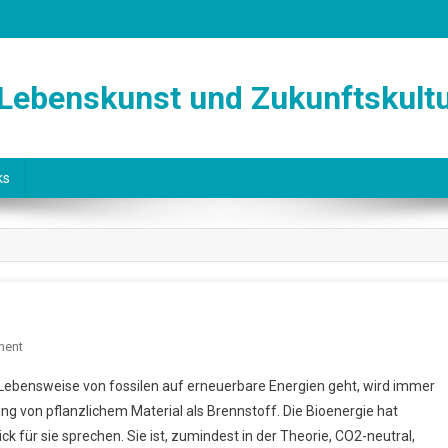
 Lebenskunst und Zukunftskult
ks
On
ment
Die
Lebensweise von fossilen auf erneuerbare Energien geht, wird immer
Grenzen
zung von pflanzlichem Material als Brennstoff. Die Bioenergie hat
Der
k für sie sprechen. Sie ist, zumindest in der Theorie, CO2-neutral,
Bioenergie