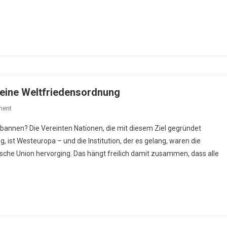
r eine Weltfriedensordnung
On
ment
Die
rbannen? Die Vereinten Nationen, die mit diesem Ziel gegründet
Europäische
, ist Westeuropa – und die Institution, der es gelang, waren die
Union
che Union hervorging. Das hängt freilich damit zusammen, dass alle
Als
Modell
Für
Eine
Weltfriedensordnung