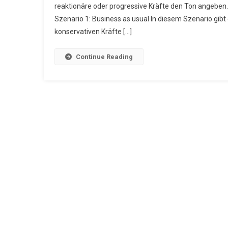
reaktionäre oder progressive Kräfte den Ton angebe
Fü
Szenario 1: Business as usual In diesem Szenario gibt
U
konservativen Kräfte […]
Ja
Continue Reading