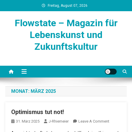
Skip
Freitag, August 07, 2026
to
content
Flowstate – Magazin für
Lebenskunst und
Zukunftskultur
MONAT:
MÄRZ 2025
Optimismus tut not!
On
31. März 2025
J-Rhiemeier
Leave A Comment
Optimismus