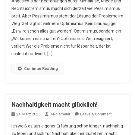
Angesichts der Bedrohungen durch Klimakrise, Kriege und
Tut
Rechtsextremismus macht sich derzeit viel Pessimismus
Not!
breit. Aber Pessimismus steht der Lösung der Probleme im
Weg. Gefragt ist vielmehr Optimismus. Kein blauäugiger
„Es wird schon alles gut werden“-Optimismus, sondern ein
„Wir können es schaffen“-Optimismus. Wer resigniert,
verliert Wer die Probleme nicht für lösbar hält, der ist
schlecht motiviert, […]
Continue Reading
Nachhaltigkeit macht glücklich!
On
24. März 2025
J-Rhiemeier
Leave A Comment
Nachhaltigkei
Ich weiß es aus eigener Erfahrung schon länger: nachhaltig
Macht
zu leben und sich für Nachhaltigkeit einzusetzen macht
Glücklich!