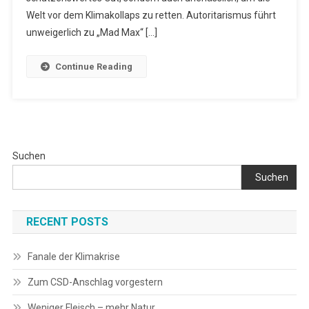
Zu
Welt vor dem Klimakollaps zu retten. Autoritarismus führt
Retten!
unweigerlich zu „Mad Max“ […]
Continue Reading
Suchen
Suchen
RECENT POSTS
Fanale der Klimakrise
Zum CSD-Anschlag vorgestern
Weniger Fleisch – mehr Natur