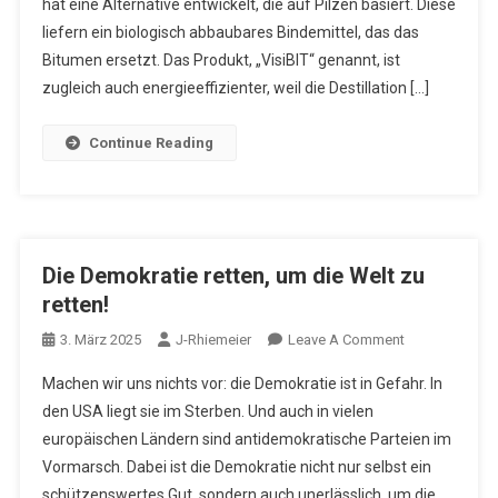
hat eine Alternative entwickelt, die auf Pilzen basiert. Diese
liefern ein biologisch abbaubares Bindemittel, das das
Bitumen ersetzt. Das Produkt, „VisiBIT“ genannt, ist
zugleich auch energieeffizienter, weil die Destillation […]
Continue Reading
Die Demokratie retten, um die Welt zu
retten!
On
3. März 2025
J-Rhiemeier
Leave A Comment
Die
Machen wir uns nichts vor: die Demokratie ist in Gefahr. In
Demokratie
den USA liegt sie im Sterben. Und auch in vielen
Retten,
europäischen Ländern sind antidemokratische Parteien im
Um
Vormarsch. Dabei ist die Demokratie nicht nur selbst ein
Die
Welt
schützenswertes Gut, sondern auch unerlässlich, um die