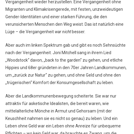
Vergangenheit wieder herzustellen. Eine Vergangenheit ohne
Kein
Migranten und Klimakrisengerede, mit festen, unzweideutigen
„Back
Gender-Identitäten und einer starken Führung, die den
To
The
verunsicherten Menschen den Weg weist. Das ist natürlich eine
Garden“
Lüge – die Vergangenheit
war nicht
besser.
Aber auch im linken Spektrum gab und gibt es noch Sehnsüchte
nach der Vergangenheit. Joni Mitchell sang in ihrem Lied
„Woodstock“ davon, „back to the garden“ zu gehen, und etliche
Hippies und 68er gründeten in den 70er Jahren Landkommunen,
um „zurück zur Natur“ zu gehen, und ohne Geld und ohne den
„trügerischen“ Komfort der Konsumgesellschaft zu leben.
Aber die Landkommunenbewegung scheiterte. Sie war nur
attraktiv für asketische Idealisten, die bereit waren, wie
mittelalterliche Mönche in Armut und Gehorsam (mit der
Keuschheit nahmen sie es nicht so genau) zu leben. Und ein
Leben ohne Geld war ein Leben ohne Anreize für unbequeme
Pflichten – wo kein Geld war, da brauchte es Zwang, um die