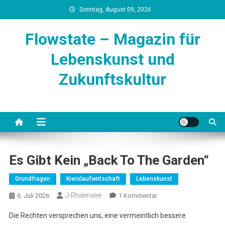
Skip
Sonntag, August 09, 2026
to
content
Flowstate – Magazin für
Lebenskunst und
Zukunftskultur
Es Gibt Kein „Back To The Garden“
Grundfragen
Kreislaufwirtschaft
Lebenskunst
J-Rhiemeier
Zu
6. Juli 2026
1 Kommentar
Es
Die Rechten versprechen uns, eine vermeintlich bessere
Gibt