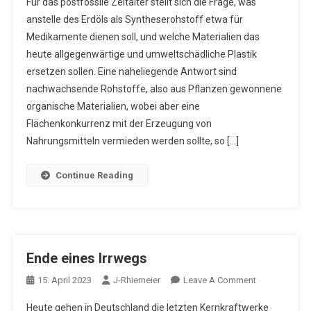
Für das postfossile Zeitalter stellt sich die Frage, was
Ist
anstelle des Erdöls als Syntheserohstoff etwa für
Rohstoff
Medikamente dienen soll, und welche Materialien das
heute allgegenwärtige und umweltschädliche Plastik
ersetzen sollen. Eine naheliegende Antwort sind
nachwachsende Rohstoffe, also aus Pflanzen gewonnene
organische Materialien, wobei aber eine
Flächenkonkurrenz mit der Erzeugung von
Nahrungsmitteln vermieden werden sollte, so […]
Continue Reading
Ende eines Irrwegs
On
15. April 2023
J-Rhiemeier
Leave A Comment
Ende
Heute gehen in Deutschland die letzten Kernkraftwerke