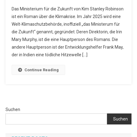
Kim
Das Ministerium für die Zukunft von Kim Stanley Robinson
Stanley
ist ein Roman über die Klimakrise. Im Jahr 2025 wird eine
Robinson:
Welt-Klimaschutzbehörde, inoffiziell „das Ministerum für
Das
die Zukunft“ genannt, gegründet. Deren Direktorin, die Irin
Ministerium
Für
Mary Murphy, ist die eine Hauptperson des Romans. Die
Die
andere Hauptperson ist der Entwicklungshelfer Frank May,
Zukunft
der in Indien eine tödliche Hitzewelle […]
Continue Reading
Suchen
Suchen