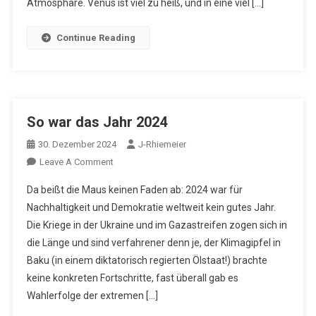
Atmosphäre. Venus ist viel zu heiß, und in eine viel […]
Continue Reading
So war das Jahr 2024
30. Dezember 2024
J-Rhiemeier
On
Leave A Comment
So
Da beißt die Maus keinen Faden ab: 2024 war für
War
Nachhaltigkeit und Demokratie weltweit kein gutes Jahr.
Das
Die Kriege in der Ukraine und im Gazastreifen zogen sich in
Jahr
die Länge und sind verfahrener denn je, der Klimagipfel in
2024
Baku (in einem diktatorisch regierten Ölstaat!) brachte
keine konkreten Fortschritte, fast überall gab es
Wahlerfolge der extremen […]