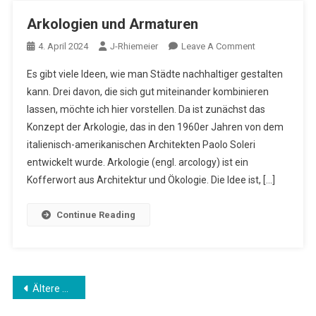
Arkologien und Armaturen
On
4. April 2024
J-Rhiemeier
Leave A Comment
Arkologien
Es gibt viele Ideen, wie man Städte nachhaltiger gestalten
Und
kann. Drei davon, die sich gut miteinander kombinieren
Armaturen
lassen, möchte ich hier vorstellen. Da ist zunächst das
Konzept der Arkologie, das in den 1960er Jahren von dem
italienisch-amerikanischen Architekten Paolo Soleri
entwickelt wurde. Arkologie (engl. arcology) ist ein
Kofferwort aus Architektur und Ökologie. Die Idee ist, […]
Continue Reading
Beitragsnavigation
Ältere Beiträge