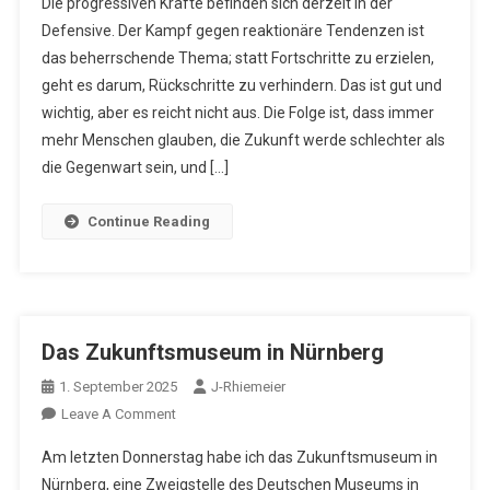
Die progressiven Kräfte befinden sich derzeit in der
Offensive!
Defensive. Der Kampf gegen reaktionäre Tendenzen ist
das beherrschende Thema; statt Fortschritte zu erzielen,
geht es darum, Rückschritte zu verhindern. Das ist gut und
wichtig, aber es reicht nicht aus. Die Folge ist, dass immer
mehr Menschen glauben, die Zukunft werde schlechter als
die Gegenwart sein, und […]
Continue Reading
Das Zukunftsmuseum in Nürnberg
1. September 2025
J-Rhiemeier
On
Leave A Comment
Das
Am letzten Donnerstag habe ich das Zukunftsmuseum in
Zukunftsmuseum
Nürnberg, eine Zweigstelle des Deutschen Museums in
In