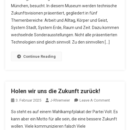
München, besucht. In diesem Museum werden technische
Nürnberg
Zukunftsvisionen präsentiert, gegliedert in fünf
Themenbereiche: Arbeit und Alltag, Körper und Geist,
System Stadt, System Erde, Raum und Zeit. Dazu kommen
wechselnde Sonderausstellungen. Nicht alle präsentierten
Technologien sind gleich sinnvoll. Zu den sinnvollen […]
Continue Reading
Holen wir uns die Zukunft zurück!
On
3. Februar 2025
J-Rhiemeier
Leave A Comment
Holen
So steht es auf einem Wahlkampfplakat der Partei Volt. Es
Wir
kann aber ein Motto für alle sein, die eine bessere Zukunft
Uns
wollen. Viele kommunizieren falsch Viele
Die