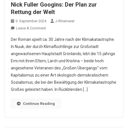
Nick Fuller Googins: Der Plan zur
Rettung der Welt
9. September 2024
J-Rhiemeier
On
Leave A Comment
Nick
Der Roman spielt ca. 30 Jahre nach der Klimakatastrophe.
Fuller
In Nuuk, der durch Klimaflüchtlinge zur Großstadt
Googins:
angewachsenen Hauptstadt Grönlands, lebt die 15-jährige
Der
Emi mit ihren Eltern, Larch und Kristina – beide hoch
Plan
Zur
angesehene Veteranen des „Großen Übergangs“ vom
Rettung
Kapitalismus zu einer Art ökologisch-demokratischem
Der
Sozialismus, die bei der Bewältigung der Klimakatastrophe
Welt
Großes geleistet haben. In Rückblenden […]
Continue Reading