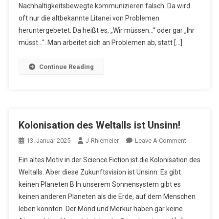
Nachhaltigkeitsbewegte kommunizieren falsch. Da wird
Zukunft
Zurück!
oft nur die altbekannte Litanei von Problemen
heruntergebetet. Da heißt es, „Wir müssen…“ oder gar „Ihr
müsst…“. Man arbeitet sich an Problemen ab, statt […]
Continue Reading
Kolonisation des Weltalls ist Unsinn!
On
13. Januar 2025
J-Rhiemeier
Leave A Comment
Kolonisatio
Ein altes Motiv in der Science Fiction ist die Kolonisation des
Des
Weltalls. Aber diese Zukunftsvision ist Unsinn. Es gibt
Weltalls
keinen Planeten B In unserem Sonnensystem gibt es
Ist
keinen anderen Planeten als die Erde, auf dem Menschen
Unsinn!
leben könnten. Der Mond und Merkur haben gar keine