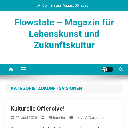
Skip
Donnerstag, August 06, 2026
to
content
Flowstate – Magazin für
Lebenskunst und
Zukunftskultur
KATEGORIE:
ZUKUNFTSVISIONEN
Kulturelle Offensive!
On
22. Juni 2026
J-Rhiemeier
Leave A Comment
Kulturelle