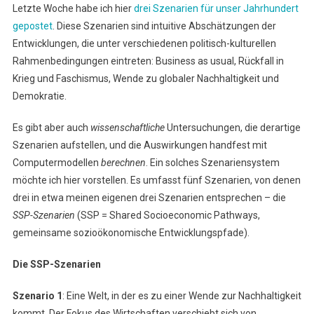
Letzte Woche habe ich hier
drei Szenarien für unser Jahrhundert
Szenarien
gepostet
. Diese Szenarien sind intuitive Abschätzungen der
Für
Entwicklungen, die unter verschiedenen politisch-kulturellen
Unser
Rahmenbedingungen eintreten: Business as usual, Rückfall in
Jahrhunde
Krieg und Faschismus, Wende zu globaler Nachhaltigkeit und
Demokratie.
Es gibt aber auch
wissenschaftliche
Untersuchungen, die derartige
Szenarien aufstellen, und die Auswirkungen handfest mit
Computermodellen
berechnen
. Ein solches Szenariensystem
möchte ich hier vorstellen. Es umfasst fünf Szenarien, von denen
drei in etwa meinen eigenen drei Szenarien entsprechen – die
SSP-Szenarien
(SSP = Shared Socioeconomic Pathways,
gemeinsame sozioökonomische Entwicklungspfade).
Die SSP-Szenarien
Szenario 1
: Eine Welt, in der es zu einer Wende zur Nachhaltigkeit
kommt. Der Fokus des Wirtschaften verschiebt sich von