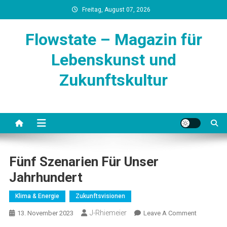
Skip
Freitag, August 07, 2026
to
content
Flowstate – Magazin für
Lebenskunst und
Zukunftskultur
Fünf Szenarien Für Unser
Jahrhundert
Klima & Energie
Zukunftsvisionen
J-Rhiemeier
On
13. November 2023
Leave A Comment
Fünf