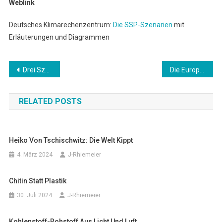
Weblink
Deutsches Klimarechenzentrum:
Die SSP-Szenarien
mit
Erläuterungen und Diagrammen
Beitragsnavigation
Drei Szenarien für unser Jahrhundert
Die Europäische Union als Modell für eine Weltfriedensordnung
RELATED POSTS
Heiko Von Tschischwitz: Die Welt Kippt
4. März 2024
J-Rhiemeier
Chitin Statt Plastik
30. Juli 2024
J-Rhiemeier
Kohlenstoff-Rohstoff Aus Licht Und Luft