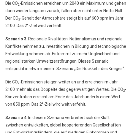
Die CO
-Emissionen erreichen um 2040 ein Maximum und gehen
2
dann wieder langsam zurück, fallen aber nicht unter Netto-Null.
Der CO
-Gehalt der Atmosphäre steigt bis auf 600 ppm im Jahr
2
2100. Das 2°-Ziel wird verfehlt.
Szenario 3
: Regionale Rivalitäten. Nationalismus und regionale
Konflikte nehmen zu, Investitionen in Bildung und technologische
Entwicklung nehmen ab. Es kommt zu mehr Ungleichheit und
regional starken Umweltzerstörungen. Dieses Szenario
entspricht in etwa meinem Szenario „Die Rückkehr des Krieges“.
Die CO
-Emissionen steigen weiter an und erreichen im Jahr
2
2100 mehr als das Doppelte des gegenwärtigen Wertes. Die CO
-
2
Konzentration erreicht am Ende des Jahrhunderts einen Wert
von 850 ppm. Das 2°-Ziel wird weit verfehlt.
Szenario 4
: In diesem Szenario verbreitert sich die Kluft
zwischen entwickelten, global kooperierenden Gesellschaften
und Entwicklungsländern, die auf niedrigen Einkommen und