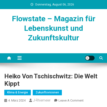
Skip
Donnerstag, August 06, 2026
to
content
Flowstate – Magazin für
Lebenskunst und
Zukunftskultur
Heiko Von Tschischwitz: Die Welt
Kippt
Klima & Energie
Zukunftsvisionen
J-Rhiemeier
On
4. März 2024
Leave A Comment
Heiko