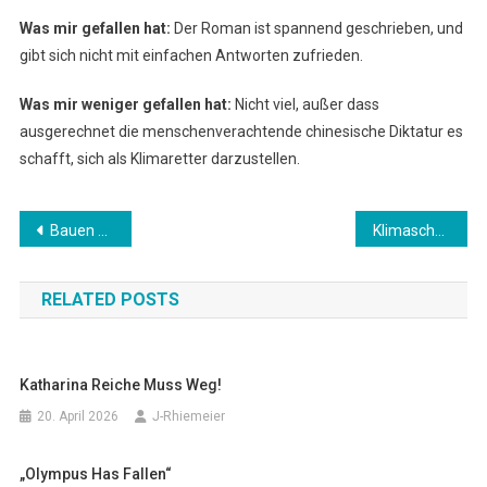
Was mir gefallen hat:
Der Roman ist spannend geschrieben, und
gibt sich nicht mit einfachen Antworten zufrieden.
Was mir weniger gefallen hat:
Nicht viel, außer dass
ausgerechnet die menschenverachtende chinesische Diktatur es
schafft, sich als Klimaretter darzustellen.
Beitragsnavigation
Bauen mit der Natur, statt gegen sie
Klimaschutz mit der Brechstange?
RELATED POSTS
Katharina Reiche Muss Weg!
20. April 2026
J-Rhiemeier
„Olympus Has Fallen“