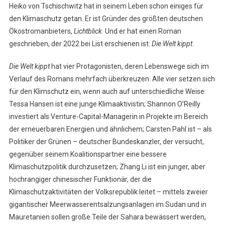
Heiko von Tschischwitz hat in seinem Leben schon einiges für
Von
den Klimaschutz getan. Er ist Gründer des größten deutschen
Tschischwitz:
Ökostromanbieters,
Lichtblick
. Und er hat einen Roman
Die
geschrieben, der 2022 bei List erschienen ist:
Die Welt kippt
Welt
.
Kippt
Die Welt kippt
hat vier Protagonisten, deren Lebenswege sich im
Verlauf des Romans mehrfach überkreuzen. Alle vier setzen sich
für den Klimschutz ein, wenn auch auf unterschiedliche Weise:
Tessa Hansen ist eine junge Klimaaktivistin; Shannon O’Reilly
investiert als Venture-Capital-Managerin in Projekte im Bereich
der erneuerbaren Energien und ähnlichem; Carsten Pahl ist – als
Politiker der Grünen – deutscher Bundeskanzler, der versucht,
gegenüber seinem Koalitionspartner eine bessere
Klimaschutzpolitik durchzusetzen; Zhang Li ist ein junger, aber
hochrangiger chinesischer Funktionär, der die
Klimaschutzaktivitäten der Volksrepublik leitet – mittels zweier
gigantischer Meerwasserentsalzungsanlagen im Sudan und in
Mauretanien sollen große Teile der Sahara bewässert werden,