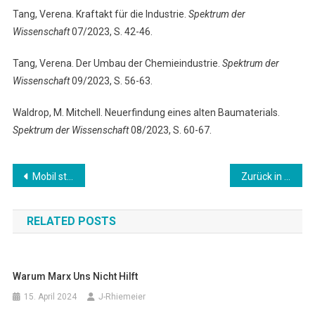
Tang, Verena. Kraftakt für die Industrie.
Spektrum der
Wissenschaft
07/2023, S. 42-46.
Tang, Verena. Der Umbau der Chemieindustrie.
Spektrum der
Wissenschaft
09/2023, S. 56-63.
Waldrop, M. Mitchell. Neuerfindung eines alten Baumaterials.
Spektrum der Wissenschaft
08/2023, S. 60-67.
Beitragsnavigation
Mobil statt Auto!
Zurück in die Zukunft – Nachhaltigkeit und Science Fiction
RELATED POSTS
Warum Marx Uns Nicht Hilft
15. April 2024
J-Rhiemeier