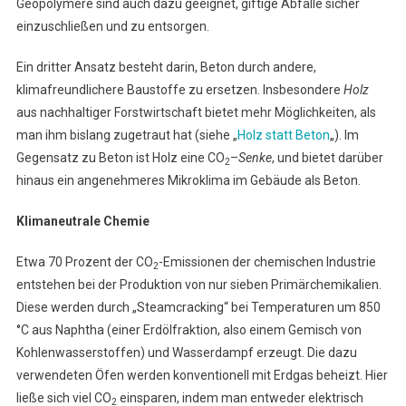
Geopolymere sind auch dazu geeignet, giftige Abfälle sicher
einzuschließen und zu entsorgen.
Ein dritter Ansatz besteht darin, Beton durch andere,
klimafreundlichere Baustoffe zu ersetzen. Insbesondere
Holz
aus nachhaltiger Forstwirtschaft bietet mehr Möglichkeiten, als
man ihm bislang zugetraut hat (siehe „
Holz statt Beton
„). Im
Gegensatz zu Beton ist Holz eine CO
–
Senke
, und bietet darüber
2
hinaus ein angenehmeres Mikroklima im Gebäude als Beton.
Klimaneutrale Chemie
Etwa 70 Prozent der CO
-Emissionen der chemischen Industrie
2
entstehen bei der Produktion von nur sieben Primärchemikalien.
Diese werden durch „Steamcracking“ bei Temperaturen um 850
°C aus Naphtha (einer Erdölfraktion, also einem Gemisch von
Kohlenwasserstoffen) und Wasserdampf erzeugt. Die dazu
verwendeten Öfen werden konventionell mit Erdgas beheizt. Hier
ließe sich viel CO
einsparen, indem man entweder elektrisch
2