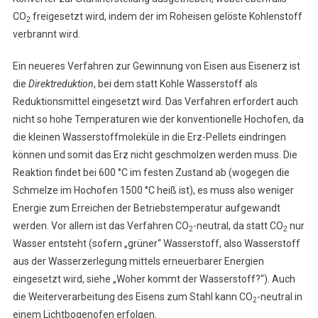
CO
freigesetzt wird, indem der im Roheisen gelöste Kohlenstoff
2
verbrannt wird.
Ein neueres Verfahren zur Gewinnung von Eisen aus Eisenerz ist
die
Direktreduktion
, bei dem statt Kohle Wasserstoff als
Reduktionsmittel eingesetzt wird. Das Verfahren erfordert auch
nicht so hohe Temperaturen wie der konventionelle Hochofen, da
die kleinen Wasserstoffmoleküle in die Erz-Pellets eindringen
können und somit das Erz nicht geschmolzen werden muss. Die
Reaktion findet bei 600 °C im festen Zustand ab (wogegen die
Schmelze im Hochofen 1500 °C heiß ist), es muss also weniger
Energie zum Erreichen der Betriebstemperatur aufgewandt
werden. Vor allem ist das Verfahren CO
-neutral, da statt CO
nur
2
2
Wasser entsteht (sofern „grüner“ Wasserstoff, also Wasserstoff
aus der Wasserzerlegung mittels erneuerbarer Energien
eingesetzt wird, siehe „Woher kommt der Wasserstoff?“). Auch
die Weiterverarbeitung des Eisens zum Stahl kann CO
-neutral in
2
einem Lichtbogenofen erfolgen.