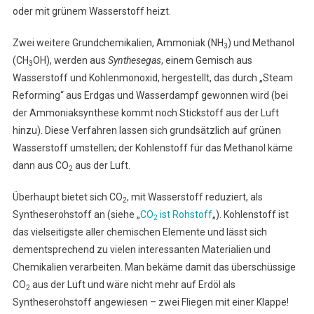
oder mit grünem Wasserstoff heizt.
Zwei weitere Grundchemikalien, Ammoniak (NH
) und Methanol
3
(CH
OH), werden aus
Synthesegas
, einem Gemisch aus
3
Wasserstoff und Kohlenmonoxid, hergestellt, das durch „Steam
Reforming“ aus Erdgas und Wasserdampf gewonnen wird (bei
der Ammoniaksynthese kommt noch Stickstoff aus der Luft
hinzu). Diese Verfahren lassen sich grundsätzlich auf grünen
Wasserstoff umstellen; der Kohlenstoff für das Methanol käme
dann aus CO
aus der Luft.
2
Überhaupt bietet sich CO
, mit Wasserstoff reduziert, als
2
Syntheserohstoff an (siehe „
CO
ist Rohstoff
„). Kohlenstoff ist
2
das vielseitigste aller chemischen Elemente und lässt sich
dementsprechend zu vielen interessanten Materialien und
Chemikalien verarbeiten. Man bekäme damit das überschüssige
CO
aus der Luft und wäre nicht mehr auf Erdöl als
2
Syntheserohstoff angewiesen – zwei Fliegen mit einer Klappe!