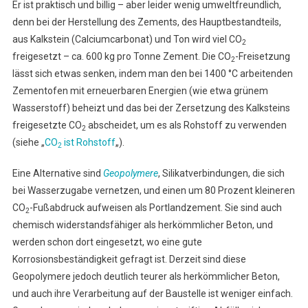
Er ist praktisch und billig – aber leider wenig umweltfreundlich,
denn bei der Herstellung des Zements, des Hauptbestandteils,
aus Kalkstein (Calciumcarbonat) und Ton wird viel CO
2
freigesetzt – ca. 600 kg pro Tonne Zement. Die CO
-Freisetzung
2
lässt sich etwas senken, indem man den bei 1400 °C arbeitenden
Zementofen mit erneuerbaren Energien (wie etwa grünem
Wasserstoff) beheizt und das bei der Zersetzung des Kalksteins
freigesetzte CO
abscheidet, um es als Rohstoff zu verwenden
2
(siehe „
CO
ist Rohstoff
„).
2
Eine Alternative sind
Geopolymere
, Silikatverbindungen, die sich
bei Wasserzugabe vernetzen, und einen um 80 Prozent kleineren
CO
-Fußabdruck aufweisen als Portlandzement. Sie sind auch
2
chemisch widerstandsfähiger als herkömmlicher Beton, und
werden schon dort eingesetzt, wo eine gute
Korrosionsbeständigkeit gefragt ist. Derzeit sind diese
Geopolymere jedoch deutlich teurer als herkömmlicher Beton,
und auch ihre Verarbeitung auf der Baustelle ist weniger einfach.