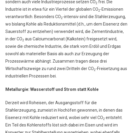
sondern auch viele Industrieprozesse setzen CO
frei. Die
Industrie
2
Industrie ist in etwa für ein Viertel der globalen CO
-Emissionen
2
verantwortlich. Besonders CO
-intensiv sind die Stahlerzeugung,
2
wo bislang Kohle als Reduktionsmittel (d.h., um dem Eisenerz den
Sauerstoff zu entziehen) verwendet wird, die Zementindustrie,
in der CO
aus Calciumcarbonat (Kalkstein) freigesetzt wird,
2
sowie die chemische Industrie, die stark vom Erdöl und Erdgas
sowohl als materieller Basis als auch zur Erzeugung der
Prozesswärme abhängt. Zusammen tragen diese drei
Wirtschaftszweige zu rund zwei Dritteln der CO
-Freisetzung aus
2
industriellen Prozessen bei.
Metallurgie: Wasserstoff und Strom statt Kohle
Derzeit wird Roheisen, der Ausgangsstoff für die
Stahlerzeugung, zumeist in Hochöfen gewonnen, in denen das
Eisenerz mit Kohle reduziert wird, wobei sehr viel CO
entsteht.
2
Ein Teil des Kohlenstoffs löst sich dabei im Eisen und wird im
Konverter zur Stahlherstellung ausgetrieben, wobei ebenfalls