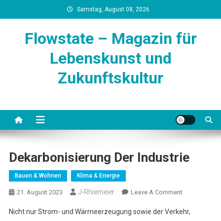
Skip
Samstag, August 08, 2026
to
content
Flowstate – Magazin für
Lebenskunst und
Zukunftskultur
Dekarbonisierung Der Industrie
Bauen & Wohnen
Klima & Energie
J-Rhiemeier
On
21. August 2023
Leave A Comment
Dekarbonisie
Nicht nur Strom- und Wärmeerzeugung sowie der Verkehr,
Der