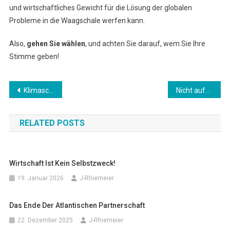
und wirtschaftliches Gewicht für die Lösung der globalen
Probleme in die Waagschale werfen kann.
Also,
gehen Sie wählen
, und achten Sie darauf, wem Sie Ihre
Stimme geben!
Beitragsnavigation
Klimaschutz braucht Demokratie braucht Klimaschutz
Nicht aufgeben!
RELATED POSTS
Wirtschaft Ist Kein Selbstzweck!
19. Januar 2026
J-Rhiemeier
Das Ende Der Atlantischen Partnerschaft
22. Dezember 2025
J-Rhiemeier