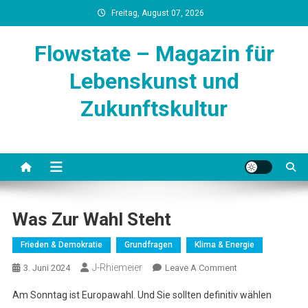
Skip
Freitag, August 07, 2026
to
content
Flowstate – Magazin für
Lebenskunst und
Zukunftskultur
Was Zur Wahl Steht
Frieden & Demokratie
Grundfragen
Klima & Energie
J-Rhiemeier
On
3. Juni 2024
Leave A Comment
Was
Am Sonntag ist Europawahl. Und Sie sollten definitiv wählen
Zur