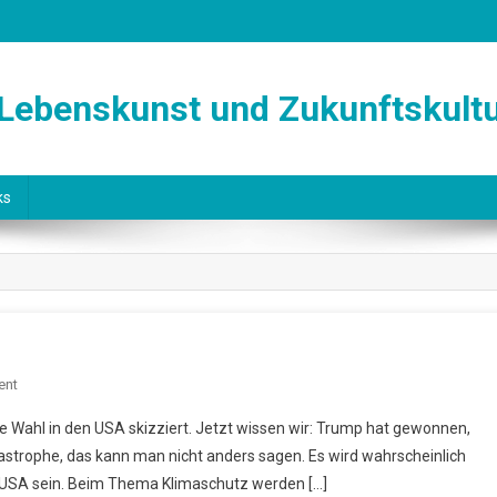
 Lebenskunst und Zukunftskult
ks
On
ent
„Olympus
ige Wahl in den USA skizziert. Jetzt wissen wir: Trump hat gewonnen,
Has
Katastrophe, das kann man nicht anders sagen. Es wird wahrscheinlich
Fallen“
n USA sein. Beim Thema Klimaschutz werden […]