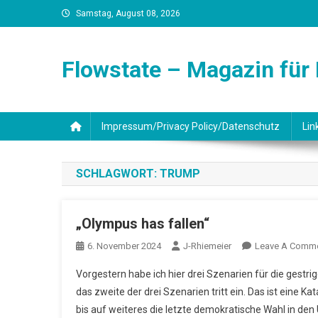
Skip
Samstag, August 08, 2026
to
content
Flowstate – Magazin für
Impressum/Privacy Policy/Datenschutz
Lin
SCHLAGWORT:
TRUMP
„Olympus has fallen“
6. November 2024
J-Rhiemeier
Leave A Comm
Vorgestern habe ich hier drei Szenarien für die gestr
das zweite der drei Szenarien tritt ein. Das ist eine 
bis auf weiteres die letzte demokratische Wahl in de