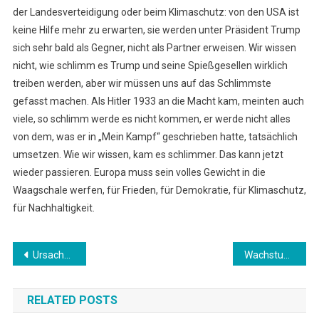
der Landesverteidigung oder beim Klimaschutz: von den USA ist
keine Hilfe mehr zu erwarten, sie werden unter Präsident Trump
sich sehr bald als Gegner, nicht als Partner erweisen. Wir wissen
nicht, wie schlimm es Trump und seine Spießgesellen wirklich
treiben werden, aber wir müssen uns auf das Schlimmste
gefasst machen. Als Hitler 1933 an die Macht kam, meinten auch
viele, so schlimm werde es nicht kommen, er werde nicht alles
von dem, was er in „Mein Kampf“ geschrieben hatte, tatsächlich
umsetzen. Wie wir wissen, kam es schlimmer. Das kann jetzt
wieder passieren. Europa muss sein volles Gewicht in die
Waagschale werfen, für Frieden, für Demokratie, für Klimaschutz,
für Nachhaltigkeit.
Beitragsnavigation
Ursachen bekämpfen – nicht nur Symptome!
Wachstum oder Lebensqualität?
RELATED POSTS