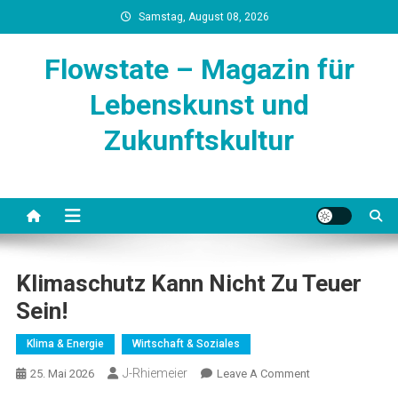
Skip
Samstag, August 08, 2026
to
content
Flowstate – Magazin für
Lebenskunst und
Zukunftskultur
Klimaschutz Kann Nicht Zu Teuer
Sein!
Klima & Energie
Wirtschaft & Soziales
J-Rhiemeier
On
25. Mai 2026
Leave A Comment
Klimaschutz