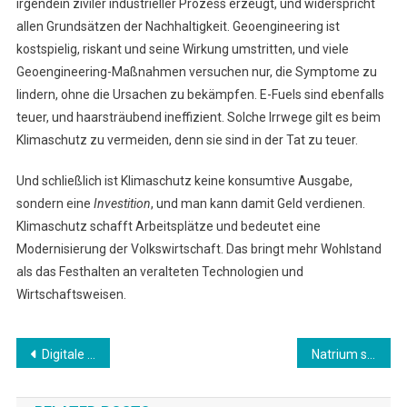
irgendein ziviler industrieller Prozess erzeugt, und widerspricht
allen Grundsätzen der Nachhaltigkeit. Geoengineering ist
kostspielig, riskant und seine Wirkung umstritten, und viele
Geoengineering-Maßnahmen versuchen nur, die Symptome zu
lindern, ohne die Ursachen zu bekämpfen. E-Fuels sind ebenfalls
teuer, und haarsträubend ineffizient. Solche Irrwege gilt es beim
Klimaschutz zu vermeiden, denn sie sind in der Tat zu teuer.
Und schließlich ist Klimaschutz keine konsumtive Ausgabe,
sondern eine
Investition
, und man kann damit Geld verdienen.
Klimaschutz schafft Arbeitsplätze und bedeutet eine
Modernisierung der Volkswirtschaft. Das bringt mehr Wohlstand
als das Festhalten an veralteten Technologien und
Wirtschaftsweisen.
Beitragsnavigation
Digitale Unabhängigkeit für Europa!
Natrium statt Lithium