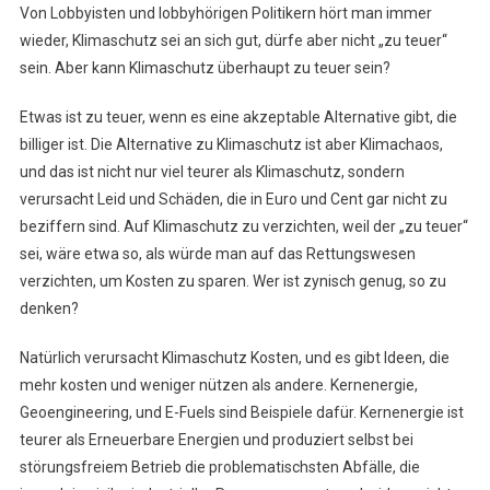
Von Lobbyisten und lobbyhörigen Politikern hört man immer
Kann
wieder, Klimaschutz sei an sich gut, dürfe aber nicht „zu teuer“
Nicht
sein. Aber kann Klimaschutz überhaupt zu teuer sein?
Zu
Teuer
Etwas ist zu teuer, wenn es eine akzeptable Alternative gibt, die
Sein!
billiger ist. Die Alternative zu Klimaschutz ist aber Klimachaos,
und das ist nicht nur viel teurer als Klimaschutz, sondern
verursacht Leid und Schäden, die in Euro und Cent gar nicht zu
beziffern sind. Auf Klimaschutz zu verzichten, weil der „zu teuer“
sei, wäre etwa so, als würde man auf das Rettungswesen
verzichten, um Kosten zu sparen. Wer ist zynisch genug, so zu
denken?
Natürlich verursacht Klimaschutz Kosten, und es gibt Ideen, die
mehr kosten und weniger nützen als andere. Kernenergie,
Geoengineering, und E-Fuels sind Beispiele dafür. Kernenergie ist
teurer als Erneuerbare Energien und produziert selbst bei
störungsfreiem Betrieb die problematischsten Abfälle, die