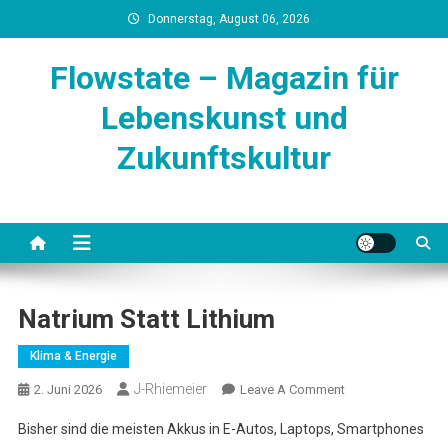
Skip
Donnerstag, August 06, 2026
to
content
Flowstate – Magazin für
Lebenskunst und
Zukunftskultur
Natrium Statt Lithium
Klima & Energie
J-Rhiemeier
On
2. Juni 2026
Leave A Comment
Natrium
Bisher sind die meisten Akkus in E-Autos, Laptops, Smartphones
Statt