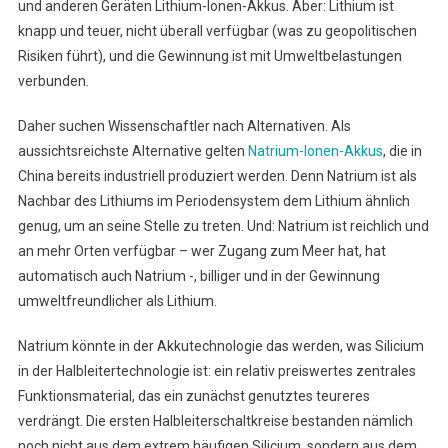
und anderen Geräten Lithium-Ionen-Akkus. Aber: Lithium ist
Lithium
knapp und teuer, nicht überall verfügbar (was zu geopolitischen
Risiken führt), und die Gewinnung ist mit Umweltbelastungen
verbunden.
Daher suchen Wissenschaftler nach Alternativen. Als
aussichtsreichste Alternative gelten
Natrium-Ionen-Akkus
, die in
China bereits industriell produziert werden. Denn Natrium ist als
Nachbar des Lithiums im Periodensystem dem Lithium ähnlich
genug, um an seine Stelle zu treten. Und: Natrium ist reichlich und
an mehr Orten verfügbar – wer Zugang zum Meer hat, hat
automatisch auch Natrium -, billiger und in der Gewinnung
umweltfreundlicher als Lithium.
Natrium könnte in der Akkutechnologie das werden, was Silicium
in der Halbleitertechnologie ist: ein relativ preiswertes zentrales
Funktionsmaterial, das ein zunächst genutztes teureres
verdrängt. Die ersten Halbleiterschaltkreise bestanden nämlich
noch nicht aus dem extrem häufigen Silicium, sondern aus dem