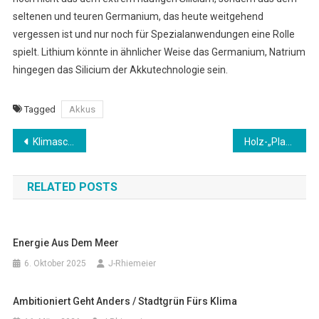
seltenen und teuren Germanium, das heute weitgehend
vergessen ist und nur noch für Spezialanwendungen eine Rolle
spielt. Lithium könnte in ähnlicher Weise das Germanium, Natrium
hingegen das Silicium der Akkutechnologie sein.
Tagged
Akkus
Beitragsnavigation
Klimaschutz kann nicht zu teuer sein!
Holz-„Platte“ gegen Wohnungsnot
RELATED POSTS
Energie Aus Dem Meer
6. Oktober 2025
J-Rhiemeier
Ambitioniert Geht Anders / Stadtgrün Fürs Klima