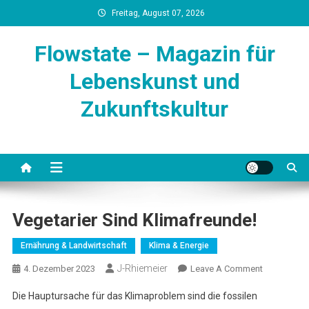
Skip
Freitag, August 07, 2026
to
content
Flowstate – Magazin für
Lebenskunst und
Zukunftskultur
Vegetarier Sind Klimafreunde!
Ernährung & Landwirtschaft
Klima & Energie
J-Rhiemeier
On
4. Dezember 2023
Leave A Comment
Vegetarier
Die Hauptursache für das Klimaproblem sind die fossilen
Sind