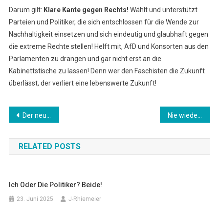
Darum gilt:
Klare Kante gegen Rechts!
Wählt und unterstützt
Parteien und Politiker, die sich entschlossen für die Wende zur
Nachhaltigkeit einsetzen und sich eindeutig und glaubhaft gegen
die extreme Rechte stellen! Helft mit, AfD und Konsorten aus den
Parlamenten zu drängen und gar nicht erst an die
Kabinettstische zu lassen! Denn wer den Faschisten die Zukunft
überlässt, der verliert eine lebenswerte Zukunft!
Beitragsnavigation
Der neue Kalte Krieg
Nie wieder Völkermord! Nie wieder Völkerhass!
RELATED POSTS
Ich Oder Die Politiker? Beide!
23. Juni 2025
J-Rhiemeier