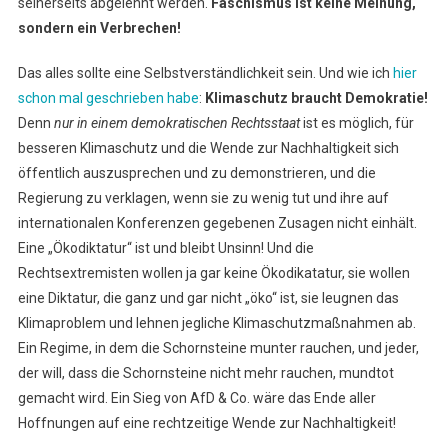
seinerseits abgelehnt werden.
Faschismus ist keine Meinung,
sondern ein Verbrechen!
Das alles sollte eine Selbstverständlichkeit sein. Und wie ich
hier
schon mal geschrieben habe
:
Klimaschutz braucht Demokratie!
Denn
nur in einem demokratischen Rechtsstaat
ist es möglich, für
besseren Klimaschutz und die Wende zur Nachhaltigkeit sich
öffentlich auszusprechen und zu demonstrieren, und die
Regierung zu verklagen, wenn sie zu wenig tut und ihre auf
internationalen Konferenzen gegebenen Zusagen nicht einhält.
Eine „Ökodiktatur“ ist und bleibt Unsinn! Und die
Rechtsextremisten wollen ja gar keine Ökodikatatur, sie wollen
eine Diktatur, die ganz und gar nicht „öko“ ist, sie leugnen das
Klimaproblem und lehnen jegliche Klimaschutzmaßnahmen ab.
Ein Regime, in dem die Schornsteine munter rauchen, und jeder,
der will, dass die Schornsteine nicht mehr rauchen, mundtot
gemacht wird. Ein Sieg von AfD & Co. wäre das Ende aller
Hoffnungen auf eine rechtzeitige Wende zur Nachhaltigkeit!